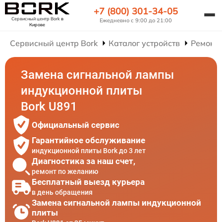
+7 (800) 301-34-05
Сервисный центр Bork
в
Ежедневно с 9:00 до 21:00
Кирове
Сервисный центр Bork
Каталог устройств
Ремонт
Замена сигнальной лампы
индукционной плиты
Bork U891
Официальный сервис
Гарантийное обслуживание
индукционной плиты Bork до 3 лет
Диагностика за наш счет,
ремонт по желанию
Бесплатный выезд курьера
в день обращения
Замена сигнальной лампы индукционной
плиты