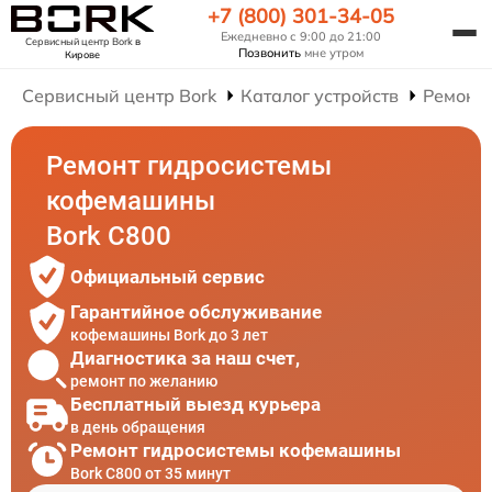
+7 (800) 301-34-05
Ежедневно с 9:00 до 21:00
Сервисный центр Bork
в
Позвонить
мне утром
Кирове
Сервисный центр Bork
Каталог устройств
Ремонт
Ремонт гидросистемы
кофемашины
Bork C800
Официальный сервис
Гарантийное обслуживание
кофемашины Bork до 3 лет
Диагностика за наш счет,
ремонт по желанию
Бесплатный выезд курьера
в день обращения
Ремонт гидросистемы кофемашины
Bork C800 от 35 минут