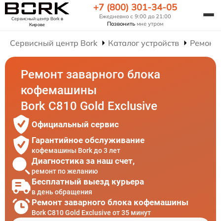
+7 (800) 301-34-05
Ежедневно с 9:00 до 21:00
Сервисный центр Bork
в
Позвонить
мне утром
Кирове
Сервисный центр Bork
Каталог устройств
Ремонт
Ремонт заварного блока
кофемашины
Bork C810 Gold Exclusive
Официальный сервис
Гарантийное обслуживание
кофемашины Bork до 3 лет
Диагностика за наш счет,
ремонт по желанию
Бесплатный выезд курьера
в день обращения
Ремонт заварного блока кофемашины
Bork C810 Gold Exclusive от 35 минут