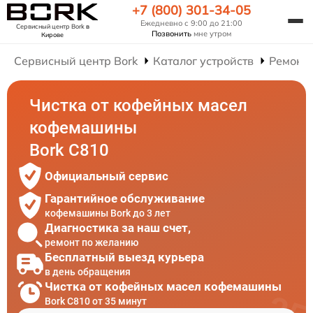
+7 (800) 301-34-05
Ежедневно с 9:00 до 21:00
Сервисный центр Bork
в
Позвонить
мне утром
Кирове
Сервисный центр Bork
Каталог устройств
Ремонт
Чистка от кофейных масел
кофемашины
Bork C810
Официальный сервис
Гарантийное обслуживание
кофемашины Bork до 3 лет
Диагностика за наш счет,
ремонт по желанию
Бесплатный выезд курьера
в день обращения
Чистка от кофейных масел кофемашины
Bork C810 от 35 минут