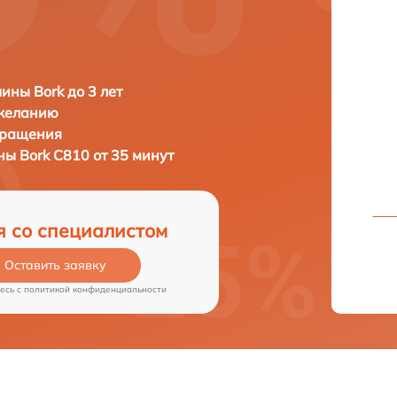
ны Bork до 3 лет
 желанию
бращения
ины
Bork C810 от 35 минут
я со специалистом
Оставить заявку
есь c
политикой конфиденциальности