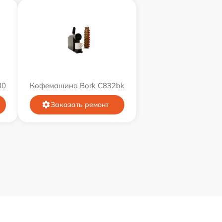
80
Кофемашина Bork C832bk
Заказать ремонт