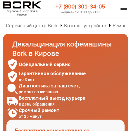
+7 (800) 301-34-05
Сервисный центр Bork
в
Ежедневно с 9:00 до 21:00
Кирове
Сервисный центр Bork
Каталог устройств
Ремонт
Декальцинация кофемашины
Bork в Кирове
Официальный сервис
Гарантийное обслуживание
до 3 лет
Диагностика за наш счет,
ремонт по желанию
Бесплатный выезд курьера
в день обращения
Срочный ремонт
от 35 минут
Бесплатная консультация со