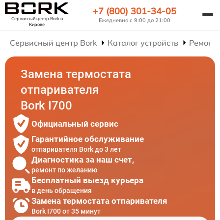
+7 (800) 301-34-05
Сервисный центр Bork
в
Ежедневно с 9:00 до 21:00
Кирове
Сервисный центр Bork
Каталог устройств
Ремонт
Замена термостата
отпаривателя
Bork I700
Официальный сервис
Гарантийное обслуживание
отпаривателя Bork до 3 лет
Диагностика за наш счет,
ремонт по желанию
Бесплатный выезд курьера
в день обращения
Замена термостата отпаривателя
Bork I700 от 35 минут