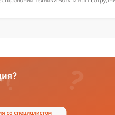
тировании техники Bork, и наш сотрудни
ция?
ия со специалистом