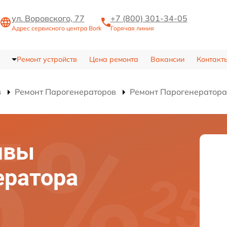
ул. Воровского, 77
+7 (800) 301-34-05
Адрес сервисного центра Bork
Горячая линия
Ремонт устройств
Цена ремонта
Вакансии
Контакт
в
Ремонт Парогенераторов
Ремонт Парогенератора
швы
ератора