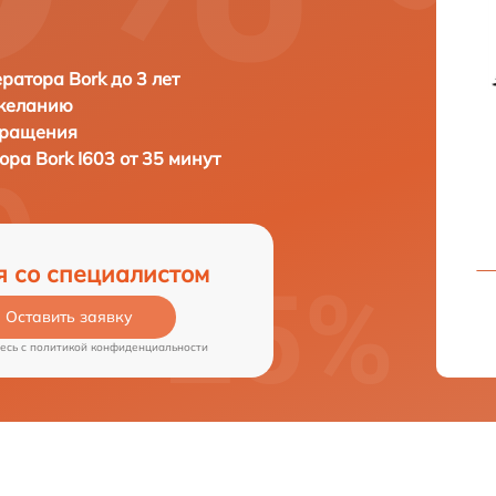
ратора Bork до 3 лет
 желанию
бращения
тора
Bork I603 от 35 минут
я со специалистом
Оставить заявку
есь c
политикой конфиденциальности