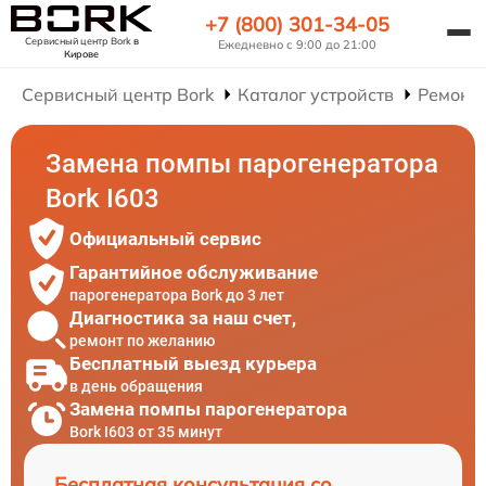
+7 (800) 301-34-05
Сервисный центр Bork
в
Ежедневно с 9:00 до 21:00
Кирове
Сервисный центр Bork
Каталог устройств
Ремонт
Замена помпы парогенератора
Bork I603
Официальный сервис
Гарантийное обслуживание
парогенератора Bork до 3 лет
Диагностика за наш счет,
ремонт по желанию
Бесплатный выезд курьера
в день обращения
Замена помпы парогенератора
Bork I603 от 35 минут
Бесплатная консультация со