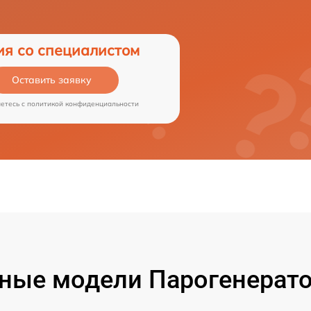
ия со специалистом
Оставить заявку
аетесь c
политикой конфиденциальности
ные модели Парогенерато