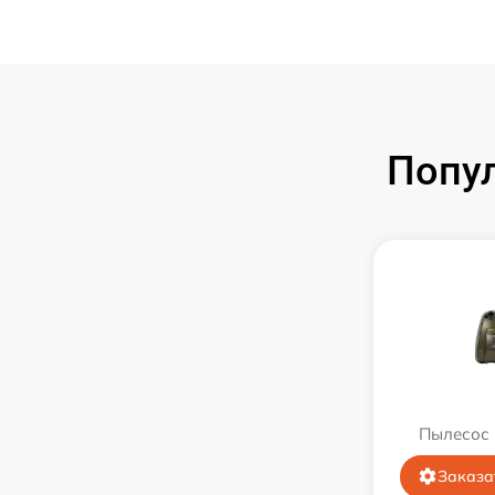
Попу
Пылесос 
Заказа