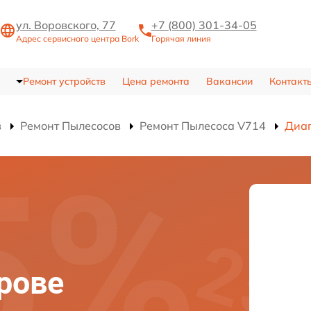
ул. Воровского, 77
+7 (800) 301-34-05
Адрес сервисного центра Bork
Горячая линия
Ремонт устройств
Цена ремонта
Вакансии
Контакт
в
Ремонт Пылесосов
Ремонт Пылесоса V714
Диаг
ирове