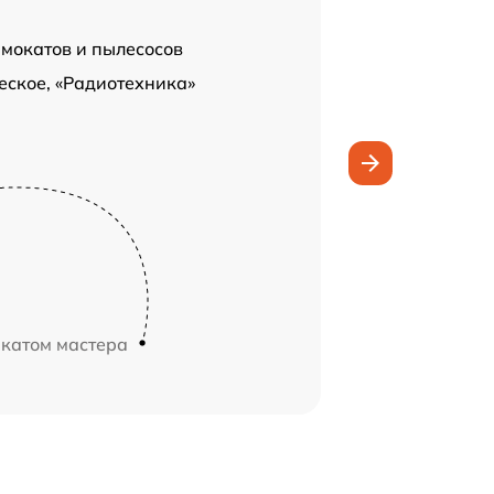
амокатов и пылесосов
еское, «Радиотехника»
икатом мастера