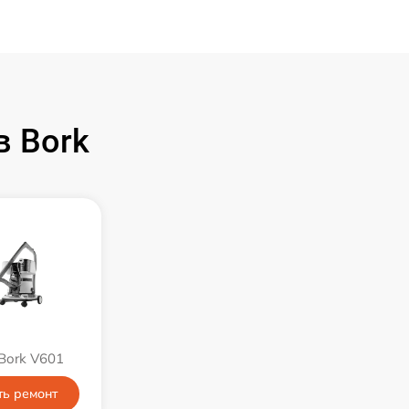
 Bork
Bork V601
ть ремонт