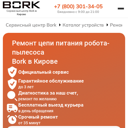
+7 (800) 301-34-05
Сервисный центр Bork
в
Ежедневно с 9:00 до 21:00
Кирове
Сервисный центр Bork
Каталог устройств
Ремонт 
Ремонт цепи питания робота-
пылесоса
Bork в Кирове
Официальный сервис
Гарантийное обслуживание
до 3 лет
Диагностика за наш счет,
ремонт по желанию
Бесплатный выезд курьера
в день обращения
Срочный ремонт
от 35 минут