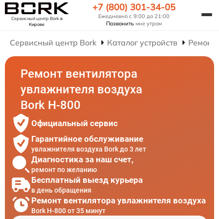
+7 (800) 301-34-05
Ежедневно с 9:00 до 21:00
Сервисный центр Bork
в
Позвонить
мне утром
Кирове
Сервисный центр Bork
Каталог устройств
Ремонт
Ремонт вентилятора
увлажнителя воздуха
Bork H-800
Официальный сервис
Гарантийное обслуживание
увлажнителя воздуха Bork до 3 лет
Диагностика за наш счет,
ремонт по желанию
Бесплатный выезд курьера
в день обращения
Ремонт вентилятора увлажнителя воздуха
Bork H-800 от 35 минут