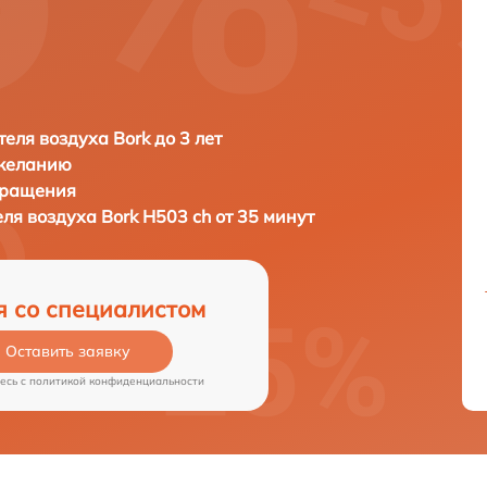
еля воздуха Bork до 3 лет
 желанию
бращения
еля воздуха
Bork H503 ch от 35 минут
я со специалистом
Оставить заявку
есь c
политикой конфиденциальности