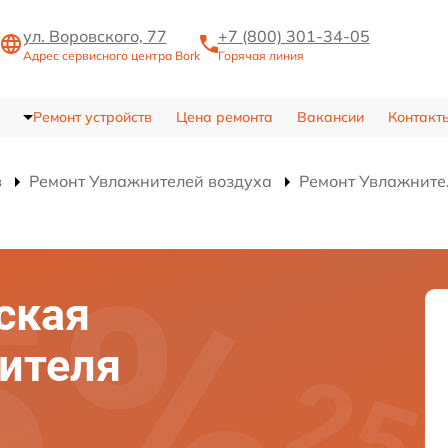
ул. Воровского, 77
+7 (800) 301-34-05
Адрес сервисного центра Bork
Горячая линия
Ремонт устройств
Цена ремонта
Вакансии
Контакт
в
Ремонт Увлажнителей воздуха
Ремонт Увлажните
ская
ителя