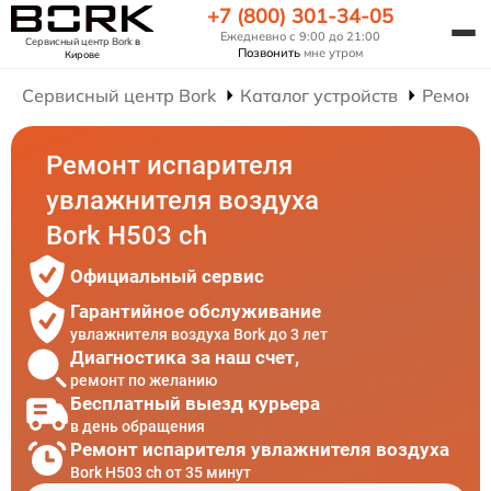
+7 (800) 301-34-05
Ежедневно с 9:00 до 21:00
Сервисный центр Bork
в
Позвонить
мне утром
Кирове
Сервисный центр Bork
Каталог устройств
Ремонт
Ремонт испарителя
увлажнителя воздуха
Bork H503 ch
Официальный сервис
Гарантийное обслуживание
увлажнителя воздуха Bork до 3 лет
Диагностика за наш счет,
ремонт по желанию
Бесплатный выезд курьера
в день обращения
Ремонт испарителя увлажнителя воздуха
Bork H503 ch от 35 минут