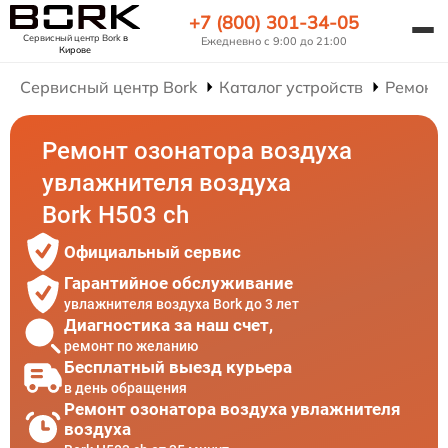
+7 (800) 301-34-05
Сервисный центр Bork
в
Ежедневно с 9:00 до 21:00
Кирове
Сервисный центр Bork
Каталог устройств
Ремонт
Ремонт озонатора воздуха
увлажнителя воздуха
Bork H503 ch
Официальный сервис
Гарантийное обслуживание
увлажнителя воздуха Bork до 3 лет
Диагностика за наш счет,
ремонт по желанию
Бесплатный выезд курьера
в день обращения
Ремонт озонатора воздуха увлажнителя
воздуха