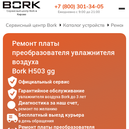
+7 (800) 301-34-05
Сервисный центр Bork
в
Ежедневно с 9:00 до 21:00
Кирове
Сервисный центр Bork
Каталог устройств
Ремонт
Ремонт платы
преобразователя увлажнителя
воздуха
Bork H503 gg
Официальный сервис
Гарантийное обслуживание
увлажнителя воздуха Bork до 3 лет
Диагностика за наш счет,
ремонт по желанию
Бесплатный выезд курьера
в день обращения
Ремонт платы преобразователя