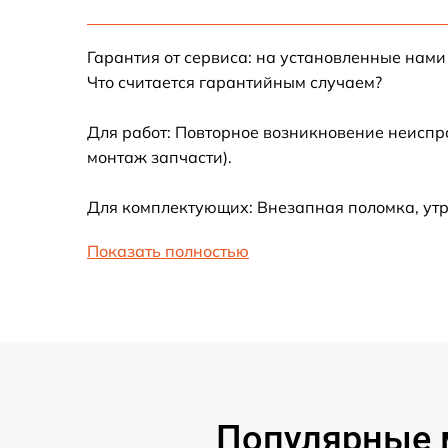
Ремонт/замена датчика температуры
Гарантия от сервиса: на установленные нами
Ремонт электропроводки
Что считается гарантийным случаем?
Ремонт платы управления
Для работ: Повторное возникновение неиспр
(восстановление)
монтаж запчасти).
Замена платы управления
Для комплектующих: Внезапная поломка, утр
Профилактическая чистка
Показать полностью
Замена термостата
Замена клапана давления
Замена индикаторной лампы
Популярные 