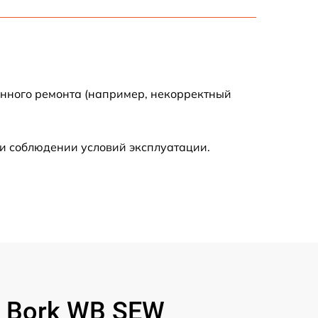
500 р
550 р
1250 р
енного ремонта (например, некорректный
1100 р
и соблюдении условий эксплуатации.
1000 р
590 р
990 р
600 р
 Bork WB SEW