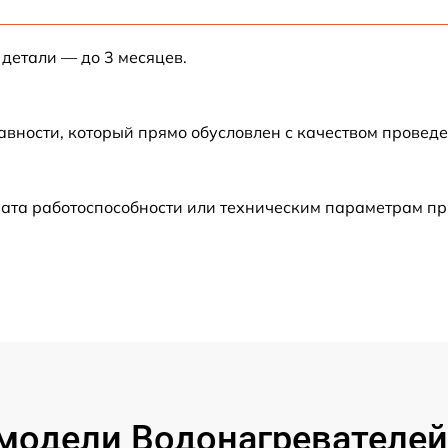
от 60 мин
 детали — до 3 месяцев.
от 60 мин
от 60 мин
авности, который прямо обусловлен с качеством провед
от 60 мин
ата работоспособности или техническим параметрам пр
от 60 мин
от 60 мин
от 60 мин
от 60 мин
модели Водонагревателей