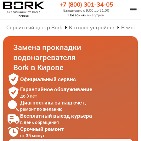
+7 (800) 301-34-05
Ежедневно с 9:00 до 21:00
Сервисный центр Bork
в
Позвонить
мне утром
Кирове
Сервисный центр Bork
Каталог устройств
Ремонт
Замена прокладки
водонагревателя
Bork в Кирове
Официальный сервис
Гарантийное обслуживание
до 3 лет
Диагностика за наш счет,
ремонт по желанию
Бесплатный выезд курьера
в день обращения
Срочный ремонт
от 35 минут